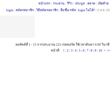
หน้าแรก
|
กระดาน
|
รีวิว
|
ประมูล
|
ตลาด
|
เปิดท้าย
login
|
สมัครสมาชิก
|
วิธีสมัครสมาชิก
|
ลืมชื่อ/รหัส
|
login ไม่ได้?
|
6 ส.ค. 69
ผลลัพธ์ที่ 1 - 15 จากประมาณ 222 เรคคอร์ด ใช้เวลาค้นหา 0.00 วินาที
หน้าที่:
1
|
2
|
3
|
4
|
5
|
6
|
7
|
8
|
9
|
10
>
>>