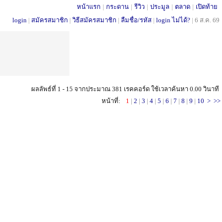
หน้าแรก
|
กระดาน
|
รีวิว
|
ประมูล
|
ตลาด
|
เปิดท้าย
login
|
สมัครสมาชิก
|
วิธีสมัครสมาชิก
|
ลืมชื่อ/รหัส
|
login ไม่ได้?
|
6 ส.ค. 69
ผลลัพธ์ที่ 1 - 15 จากประมาณ 381 เรคคอร์ด ใช้เวลาค้นหา 0.00 วินาที
หน้าที่:
1
|
2
|
3
|
4
|
5
|
6
|
7
|
8
|
9
|
10
>
>>