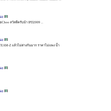
นะ
่ยChoo สวัสดีครับน้า IPD2009 ...
นะ
TEAM-Z แล้วไม่ต่างกันมาก ราคาไม่แพง น้ำ
นะ
นะ