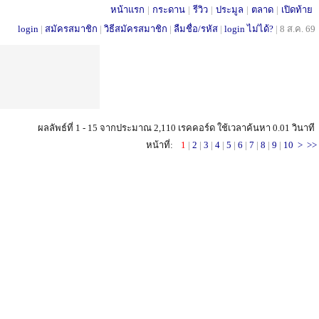
หน้าแรก
|
กระดาน
|
รีวิว
|
ประมูล
|
ตลาด
|
เปิดท้าย
login
|
สมัครสมาชิก
|
วิธีสมัครสมาชิก
|
ลืมชื่อ/รหัส
|
login ไม่ได้?
|
8 ส.ค. 69
ผลลัพธ์ที่ 1 - 15 จากประมาณ 2,110 เรคคอร์ด ใช้เวลาค้นหา 0.01 วินาที
หน้าที่:
1
|
2
|
3
|
4
|
5
|
6
|
7
|
8
|
9
|
10
>
>>