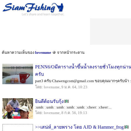
ค้นหาความเห็นของ
lovenume
จากหน้ากระดาน
PENN6/Oมีตารางน้ำขึ้นน้ำลงรายชั่วโมงทุกน่า
ครับ
part3 ครับ Chawengcom@gmail.com ขอบคุณมากๆครับน้า :love
โดย: lovenume, 9 ม.ค. 64, 10:23
ยินดีต้อนรับกุ้ง
:umh: :umh: :umh: :umh: :umh: :cheer: :cheer:...
โดย: lovenume, 8 ก.ค. 56, 19:13
>>เสน่ห์_ลายพราง โดย AJD & Hammer_frog