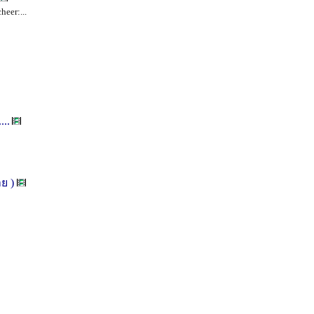
heer:...
...
าย )