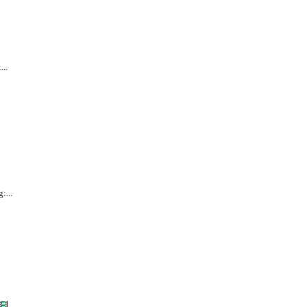
...
:...