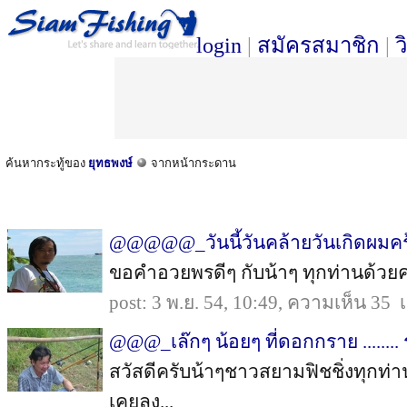
login
|
สมัครสมาชิก
|
ว
ค้นหากระทู้ของ
ยุทธพงษ์
จากหน้ากระดาน
@@@@@_วันนี้วันคล้ายวันเกิดผ
ขอคำอวยพรดีๆ กับน้าๆ ทุกท่านด้วยครับ :p
post: 3 พ.ย. 54, 10:49, ความเห็น 35 
@@@_เล๊กๆ น้อยๆ ที่ดอกกราย ......
สวัสดีครับน้าๆชาวสยามฟิชชิ่งทุกท่าน
เคยลง...