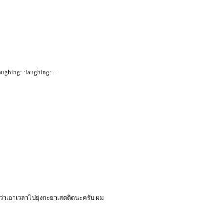
ughing: :laughing:...
ีกว่าเอาเวลาไปยุ่งกะยาเสตติดนะครับ ผม