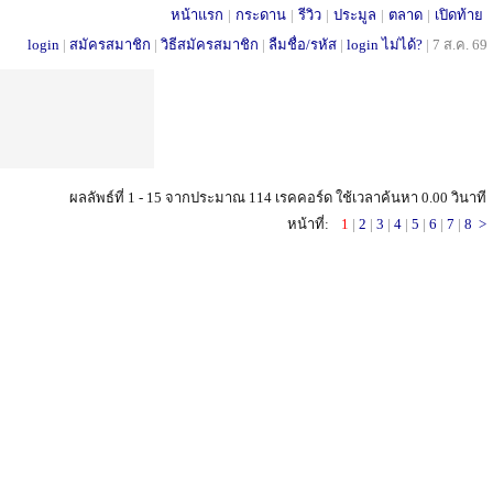
หน้าแรก
|
กระดาน
|
รีวิว
|
ประมูล
|
ตลาด
|
เปิดท้าย
login
|
สมัครสมาชิก
|
วิธีสมัครสมาชิก
|
ลืมชื่อ/รหัส
|
login ไม่ได้?
|
7 ส.ค. 69
ผลลัพธ์ที่ 1 - 15 จากประมาณ 114 เรคคอร์ด ใช้เวลาค้นหา 0.00 วินาที
หน้าที่:
1
|
2
|
3
|
4
|
5
|
6
|
7
|
8
>