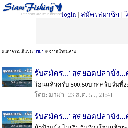
login
|
สมัครสมาชิก
|
ว
ค้นหาความเห็นของ
มาม่า
จากหน้ากระดาน
รับสมัคร..."สุดยอดปลาขัง...ค
โอนแล้วครับ 800.50บาทครับวันที่23
โดย: มาม่า, 23 ส.ค. 55, 21:41
รับสมัคร..."สุดยอดปลาขัง...ค
น้าป้าแป้ง ไม่เกินวันที่24โอนแล้วจะแจ้ง