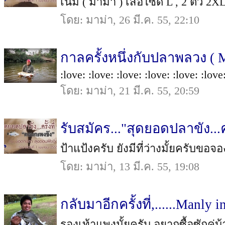
เนม ( มาม่า ) เสื้อไซด์ L , 2 ตัว 2XL
โดย: มาม่า, 26 มี.ค. 55, 22:10
กาลครั้งหนึ่งกับปลาพลวง ( 
:love: :love: :love: :love: :love: :love:
โดย: มาม่า, 21 มี.ค. 55, 20:59
รับสมัคร..."สุดยอดปลาขัง...
ป้าแป้งครับ ยังมีที่ว่างมั้ยครับขอจองอ
โดย: มาม่า, 13 มี.ค. 55, 19:08
กลับมาอีกครั้งที่,......Manly
รองเท้าแพงมั้ยครับ อยากซื้อซักคู่บ้