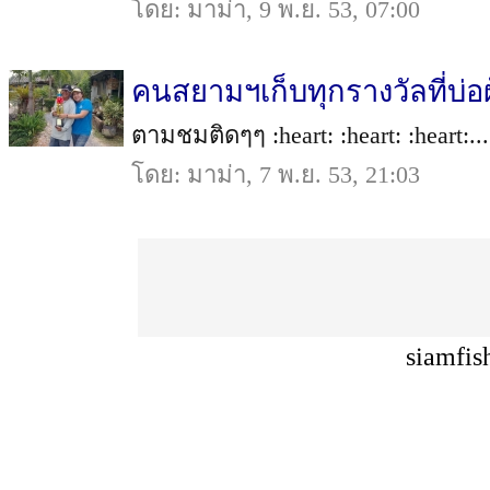
โดย: มาม่า, 9 พ.ย. 53, 07:00
คนสยามฯเก็บทุกรางวัลที่บ่
ตามชมติดๆๆ :heart: :heart: :heart:...
โดย: มาม่า, 7 พ.ย. 53, 21:03
siamfis