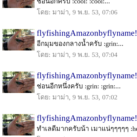
ช่อนอีกครับ :cool: :cool:...
โดย: มาม่า, 9 พ.ย. 53, 07:06
flyfishingAmazonbyflyname
อีกมุมของกลางน้ำครับ :grin:...
โดย: มาม่า, 9 พ.ย. 53, 07:04
flyfishingAmazonbyflyname
ช่อนอีกหนึ่งครับ :grin: :grin:...
โดย: มาม่า, 9 พ.ย. 53, 07:02
flyfishingAmazonbyflyname
ทำเลดีมากครับน้า เมาแน่ๆๆๆๆๆ :heart