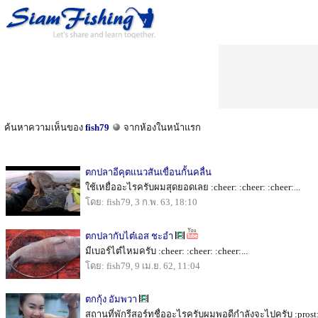
ค้นหาความเห็นของ
fish79
จากห้องในหน้าแรก
ตกปลาอีคุตแนวสันเขื่อนกั้นคลื่น
ใช้เหยื่ออะไรครับผมสุดยอดเลย :cheer: :cheer: :cheer:...
โดย: fish79, 3 ก.พ. 63, 18:10
ตกปลากับไต๋เอส ชะอำ
มีเบอร์ไต๋ไหมครับ :cheer: :cheer: :cheer:...
โดย: fish79, 9 เม.ย. 62, 11:04
ตกกุ้ง อัมพวา
สถานที่พักรีสอร์ทชื่ออะไรครับผมพอดีกำลังจะไปครับ :prost: :pr