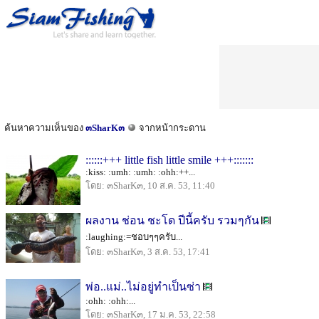
ค้นหาความเห็นของ
๓SharK๓
จากหน้ากระดาน
::::::+++ little fish little smile +++:::::::
:kiss: :umh: :umh: :ohh:++...
โดย: ๓SharK๓, 10 ส.ค. 53, 11:40
ผลงาน ช่อน ชะโด ปีนี้ครับ รวมๆกัน
:laughing:=ชอบๆๆครับ...
โดย: ๓SharK๓, 3 ส.ค. 53, 17:41
พ่อ..แม่..ไม่อยู่ทำเป็นซ่า
:ohh: :ohh:...
โดย: ๓SharK๓, 17 ม.ค. 53, 22:58