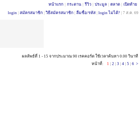
หน้าแรก
|
กระดาน
|
รีวิว
|
ประมูล
|
ตลาด
|
เปิดท้าย
login
|
สมัครสมาชิก
|
วิธีสมัครสมาชิก
|
ลืมชื่อ/รหัส
|
login ไม่ได้?
|
7 ส.ค. 69
ผลลัพธ์ที่ 1 - 15 จากประมาณ 90 เรคคอร์ด ใช้เวลาค้นหา 0.00 วินาที
หน้าที่:
1
|
2
|
3
|
4
|
5
|
6
>