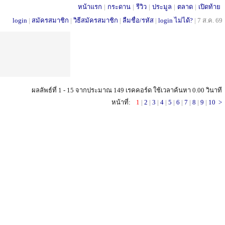
หน้าแรก
|
กระดาน
|
รีวิว
|
ประมูล
|
ตลาด
|
เปิดท้าย
login
|
สมัครสมาชิก
|
วิธีสมัครสมาชิก
|
ลืมชื่อ/รหัส
|
login ไม่ได้?
|
7 ส.ค. 69
ผลลัพธ์ที่ 1 - 15 จากประมาณ 149 เรคคอร์ด ใช้เวลาค้นหา 0.00 วินาที
หน้าที่:
1
|
2
|
3
|
4
|
5
|
6
|
7
|
8
|
9
|
10
>