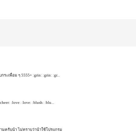
กระเพื่อม ๆ 5555+ :grin: :grin: :gr...
cheer: :love: :love: :blush: :blu...
สวยงามครับน้า ไม่ทราบว่าน้าใช้โปรแกรม