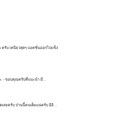
dia ครับ เหนียวสุดๆ แอคชั่นออกไปแข็ง
rin: - ขอบคุณครับที่แนะนำ มี...
ดเลยครับ ป่านนี้คนเต็มแน่ครับ อิอิ ...