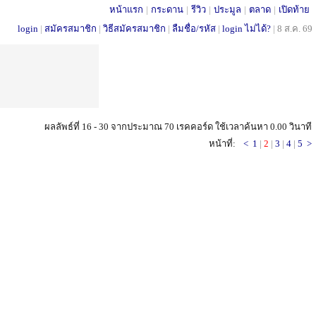
หน้าแรก
|
กระดาน
|
รีวิว
|
ประมูล
|
ตลาด
|
เปิดท้าย
login
|
สมัครสมาชิก
|
วิธีสมัครสมาชิก
|
ลืมชื่อ/รหัส
|
login ไม่ได้?
|
8 ส.ค. 69
ผลลัพธ์ที่ 16 - 30 จากประมาณ 70 เรคคอร์ด ใช้เวลาค้นหา 0.00 วินาที
หน้าที่:
<
1
|
2
|
3
|
4
|
5
>