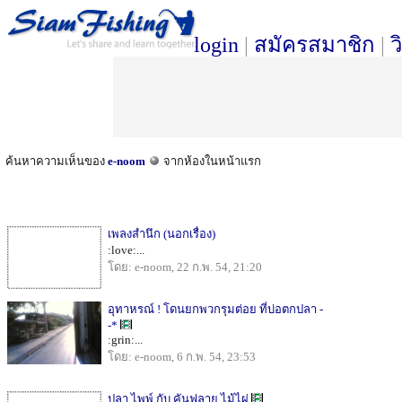
login
|
สมัครสมาชิก
|
ว
ค้นหาความเห็นของ
e-noom
จากห้องในหน้าแรก
เพลงสำนึก (นอกเรื่อง)
:love:...
โดย: e-noom, 22 ก.พ. 54, 21:20
อุทาหรณ์ ! โดนยกพวกรุมต่อย ที่บ่อตกปลา -
-*
:grin:...
โดย: e-noom, 6 ก.พ. 54, 23:53
ปลา ไพพ์ กับ คันฟลาย ไม้ไผ่