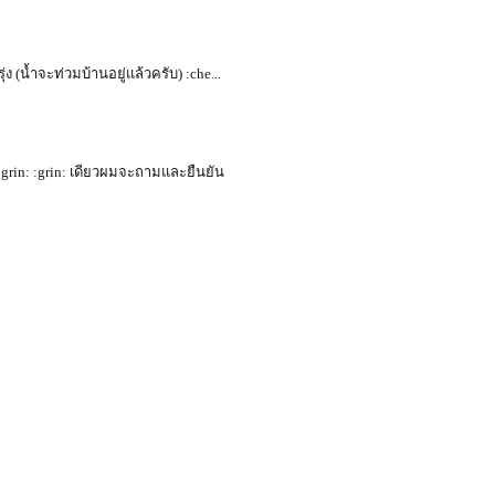
ง (น้ำจะท่วมบ้านอยู่แล้วครับ) :che...
:grin: :grin: เดียวผมจะถามและยืนยัน