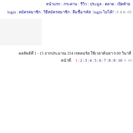
หน้าแรก
|
กระดาน
|
รีวิว
|
ประมูล
|
ตลาด
|
เปิดท้าย
login
|
สมัครสมาชิก
|
วิธีสมัครสมาชิก
|
ลืมชื่อ/รหัส
|
login ไม่ได้?
|
8 ส.ค. 69
ผลลัพธ์ที่ 1 - 15 จากประมาณ 354 เรคคอร์ด ใช้เวลาค้นหา 0.00 วินาที
หน้าที่:
1
|
2
|
3
|
4
|
5
|
6
|
7
|
8
|
9
|
10
>
>>