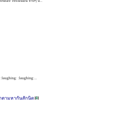
ั่งนี่เอง ใจแน่นอน จริงๆ ป...
 :laughing: :laughing:...
อกตามหากันสักนิด