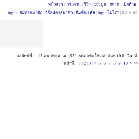
หน้าแรก
|
กระดาน
|
รีวิว
|
ประมูล
|
ตลาด
|
เปิดท้าย
login
|
สมัครสมาชิก
|
วิธีสมัครสมาชิก
|
ลืมชื่อ/รหัส
|
login ไม่ได้?
|
8 ส.ค. 69
ผลลัพธ์ที่ 1 - 15 จากประมาณ 1,932 เรคคอร์ด ใช้เวลาค้นหา 0.01 วินาที
หน้าที่:
1
|
2
|
3
|
4
|
5
|
6
|
7
|
8
|
9
|
10
>
>>