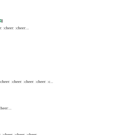
: :cheer: :cheer:...
cheer: :cheer: :cheer: :cheer: :c...
heer:...
 :cheer: :cheer: :cheer:...