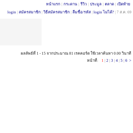
หน้าแรก
|
กระดาน
|
รีวิว
|
ประมูล
|
ตลาด
|
เปิดท้าย
login
|
สมัครสมาชิก
|
วิธีสมัครสมาชิก
|
ลืมชื่อ/รหัส
|
login ไม่ได้?
|
7 ส.ค. 69
ผลลัพธ์ที่ 1 - 15 จากประมาณ 81 เรคคอร์ด ใช้เวลาค้นหา 0.00 วินาที
หน้าที่:
1
|
2
|
3
|
4
|
5
|
6
>