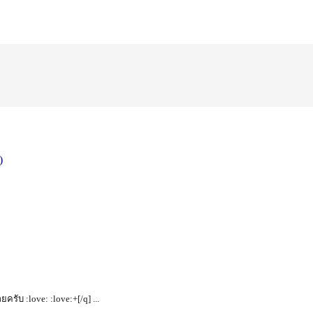
)
ยครับ :love: :love:+[/q] ...