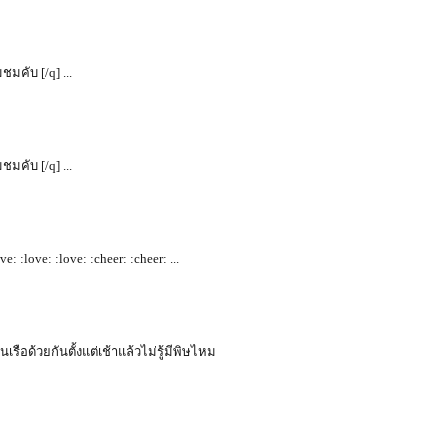
ชมคับ [/q] ...
ชมคับ [/q] ...
: :love: :love: :cheer: :cheer: ...
รือด้วยกันตั้งแต่เช้าแล้วไม่รู้มีพิษไหม