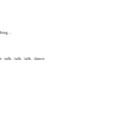
hing:...
 :talk: :talk: :talk: :dance: