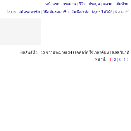
หน้าแรก
|
กระดาน
|
รีวิว
|
ประมูล
|
ตลาด
|
เปิดท้าย
login
|
สมัครสมาชิก
|
วิธีสมัครสมาชิก
|
ลืมชื่อ/รหัส
|
login ไม่ได้?
|
6 ส.ค. 69
ผลลัพธ์ที่ 1 - 15 จากประมาณ 54 เรคคอร์ด ใช้เวลาค้นหา 0.00 วินาที
หน้าที่:
1
|
2
|
3
|
4
>