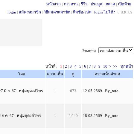
หน้าแรก
|
กระดาน
|
รีวิว
|
ประมูล
|
ตลาด
|
เปิดท้าย
login
|
สมัครสมาชิก
|
วิธีสมัครสมาชิก
|
ลืมชื่อ/รหัส
|
login ไม่ได้?
|
8 ส.ค. 69
เรียงตาม
หน้าที่:
1
|
2
|
3
|
4
|
5
|
6
|
7
|
8
|
9
|
10
>
>>
ทุกหน้า
โดย
ความเห็น
ดู
ความเห็นล่าสุด
27 มิ.ย. 67 - หนุ่มธุดงค์ไพร
1
673
12-05-2569 - By_toto
4 ก.ค. 67 - หนุ่มธุดงค์ไพร
1
2,040
18-03-2569 - By_toto