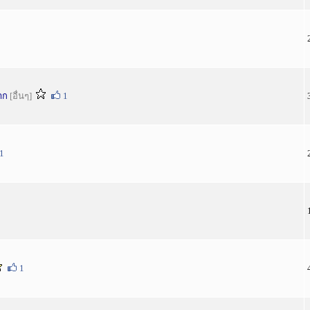
าก
[อื่นๆ]
1
1
1