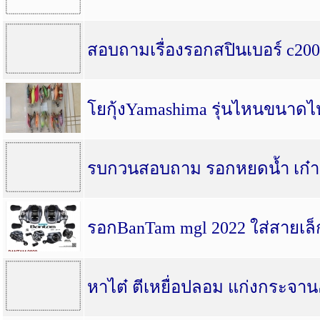
สอบถามเรื่องรอกสปินเบอร์ c20
โยกุ้งYamashima รุ่นไหนขนาดไห
รบกวนสอบถาม รอกหยดน้ำ เก๋าช
รอกBanTam mgl 2022 ใส่สายเล็
หาไต๋ ตีเหยื่อปลอม แก่งกระจาน