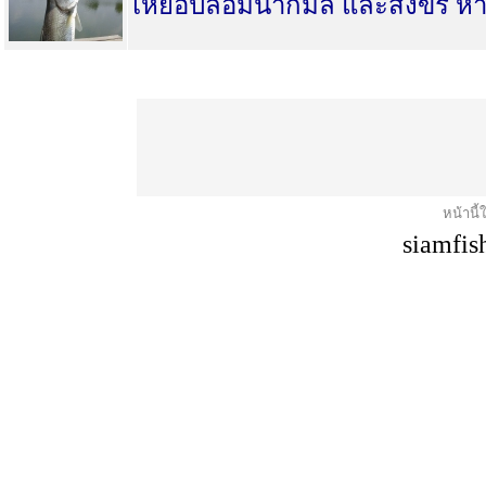
เหยื่อปลอมน้ากมล และสิงขร หาซ
หน้านี้
siamfis