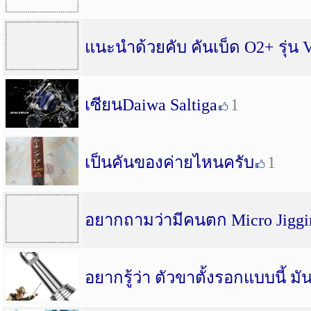
แนะนำด้วยคับ คันเบ็ด O2+ รุ่น 
เซียนDaiwa Saltiga
1
เป็นคันของค่ายไหนครับ
1
อยากถามว่ามีคนตก Micro Jigg
อยากรู้ว่า ตัวขาตั้งรอกแบบนี้ มั