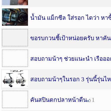
น้ำมัน แม็กซีล ใส่รอก ไดว่า หาซ
ขอรบกวนชี้เป้าหน่อยครับ หาคั
สอบถามน้าๆ ช่วยแนะนำ เรือออก
สอบถามน้าๆในรอก 3 รุ่นนี้รุ่นไห
คันสปินตกปลาหน้าดืน
1