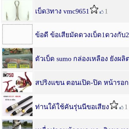
เบ็ด3ทาง vmc9651
1
ข้อดี ข้อเสียมัดดวงเบ็ด1ดวงกับ
ตัวเบ็ด sumo กล่องเหลือง ยัง
สปริงแขน ตอนเปิด-ปิด หน้ารอ
ท่านใด้ใช้คันรุ่นนีขอเสียง
1