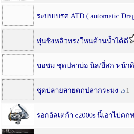
ระบบเบรค ATD ( automatic Drag
ทุ่นชิงหลิวทรงใหนต้านน้ำได้ดี
ขอชม ชุดปลาบ่อ นิล/ยี่สก หน้าด
ชุดปลายสายตกปลากระมง
1
รอกอัลเตก้า c2000s นี้เอาไปตก