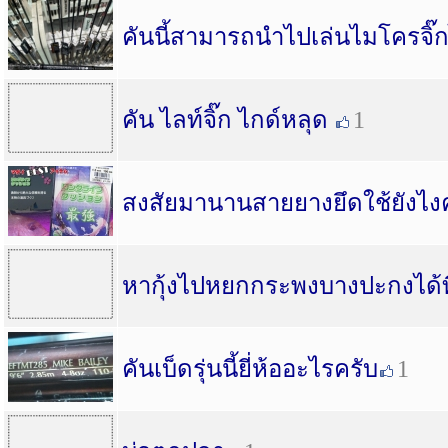
คันนี้สามารถนำไปเล่นไมโครจิ๊
คัน ไลท์จิ๊ก ไกด์หลุด
1
สงสัยมานานสายยางยึดใช้ยังไงคั
หากุ้งไปหยกกระพงบางปะกงได้ท
คันเบ็ดรุ่นนี้ยี่ห้ออะไรครับ
1