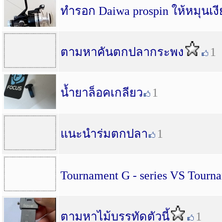
ทำรอก Daiwa prospin ให้หมุนเง
ตามหาคันตกปลากระพง
1
น้ำยาล็อคเกลียว
1
แนะนำร่มตกปลา
1
Tournament G - series VS Tourn
ตามหาไม้บรรทัดตัวนี้
1