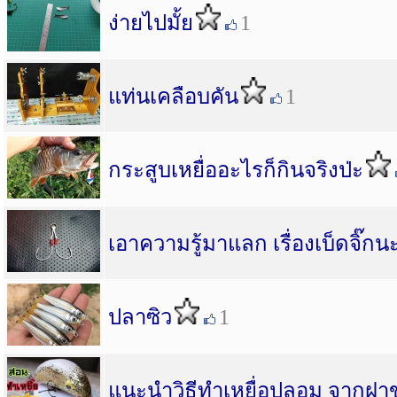
ง่ายไปมั้ย
1
แท่นเคลือบคัน
1
กระสูบเหยื่ออะไรก็กินจริงป่ะ
เอาความรู้มาแลก เรื่องเบ็ดจิ๊กน
ปลาซิว
1
แนะนำวิธีทำเหยื่อปลอม จากฝา