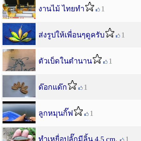
งานไม้ ไท​ยทำ​
1
ส่งรูปให้เพื่อนๆดูครับ
1
ตัวเบ็ดในตำนาน
1
ด๊อกแด๊ก
1
ลูกหมุนกิ๊ฟ
1
ทำเหยื่อปลั๊กมีลิ้น 4.5 cm.
1