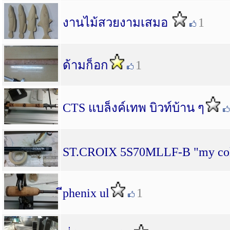
งานไม้สวยงามเสมอ
1
ด้ามก็อก
1
CTS แบล็งค์เทพ บิวท์บ้าน ๆ
ST.CROIX 5S70MLLF-B "my col
ีphenix ul
1