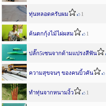
ทุ่นหลอดครับผม
1
ค้นตกกุ้งไม้ไผ่ผสม
1
ปลั๊ก5เซนจากด้ามแปรงสีฟัน
ความสุขจนๆ ของคนบิ้วคัน
ทำทุ่นจากหนามงิ้ว
1