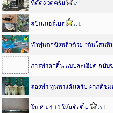
ที่ดัดลวดครับ
1
สปินเนอร์เบส
1
ทำทุ่นตกชิงหลิวด้วย "ต้นโสนห
การทำดำตื้น แบบละเอียด ฉบับ
ลองทำ ทุ่นหางตันครับ ฝากติชม
โม คัน 4-10 ให้แข็งขึ้น
1