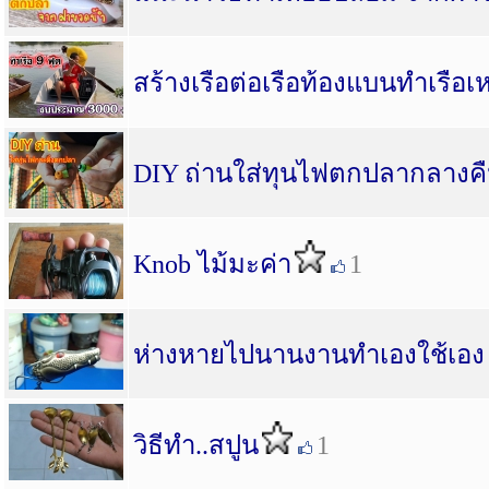
สร้างเรือต่อเรือท้องแบนทำเรือเหล
DIY ถ่านใส่ทุนไฟตกปลากลางค
Knob ไม้มะค่า
1
ห่างหายไปนานงานทำเองใช้เอ
วิธีทำ..สปูน
1