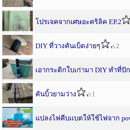
โปรเจคจากเศษอะคริลิค EP.2
DIY ที่วางคันเบ็ดง่ายๆ
2
เอากระติกใบเก่ามา DIY ทำที่ปัก
คันบิ้วยามว่าง
1
แปลงไฟคีบเเบตให้ใช้ไฟจาก po