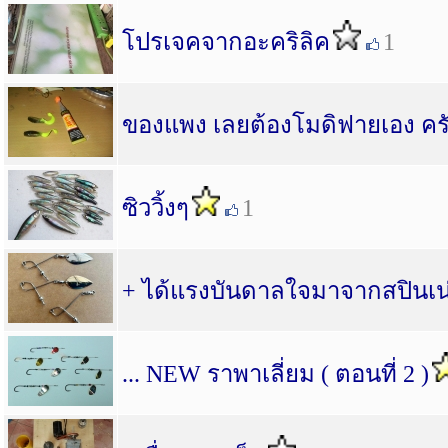
โปรเจคจากอะคริลิค
1
ของแพง เลยต้องโมดิฟายเอง ค
ซิววิ้งๆ
1
+ ได้แรงบันดาลใจมาจากสปินเน่
... NEW ราพาเลี่ยม ( ตอนที่ 2 )