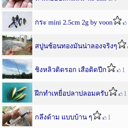
กระ mini 2.5cm 2g by voon
สปูนช้อนทองมันน่าลองจริงๆ
ชิงหลิวติดรอก เสือติดปีก
1
ฝึกทำเหยื่อปลาปลอมครับ
1
กลึงด้าม แบบบ้าน ๆ
1