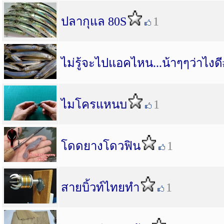
ปลากุแล 80S
1
ไม่รู้จะไปแอคไหน...น้าๆๆว่าไงด
ไมโครแหนบ
1
โดดยางโดวฟิน
1
สายบิ้วท์ไทยทำ
1