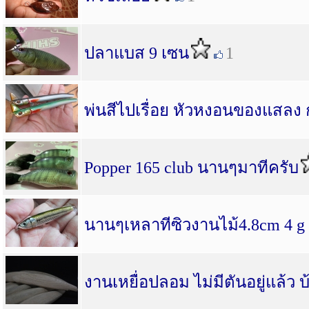
ปลาแบส 9 เซน
1
พ่นสีไปเรื่อย หัวหงอนของแสลง 
Popper 165 club นานๆมาทีครับ
นานๆเหลาทีซิวงานไม้4.8cm 4 g
งานเหยื่อปลอม ไม่มีตันอยู่แล้ว 