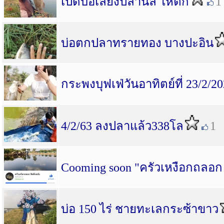
เปิดบ่อเลี้ยงปลานิล ให้ตก
1
บ่อตกปลาทรายทอง บางปะอิน
กระพงบุฟเฟ่วันอาทิตย์ที่ 23/2/2
4/2/63 ลงปลาแล้ว338โล
1
Cooming soon "ครัวเหงือกถลอก 
บ่อ 150 ไร่ ชายทะเลกระซ้าขาว