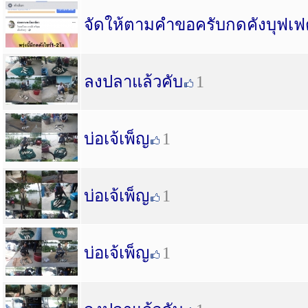
จัดให้ตามคำขอครับกดคังบุฟเฟต์เ
ลงปลาแล้วคับ
1
บ่อเจ้เพ็ญ
1
บ่อเจ้เพ็ญ
1
บ่อเจ้เพ็ญ
1