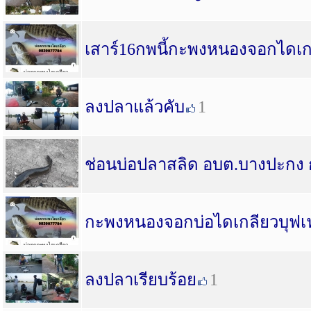
เสาร์16กพนี้กะพงหนองจอกไดเก
ลงปลาแล้วคับ
1
ช่อนบ่อปลาสลิด อบต.บางปะกง
กะพงหนองจอกบ่อไดเกลียวบุฟเฟต
ลงปลาเรียบร้อย
1