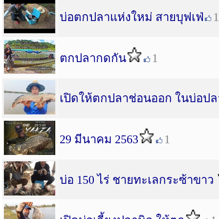
บ่อตกปลาแห่งใหม่ สายบุฟเฟ่
1
ตกปลากดกัน
1
เปิดให้ตกปลาช่อนออก ในบ่อปลา
29 มีนาคม 2563
1
บ่อ 150 ไร่ ชายทะเลกระซ้าขาว