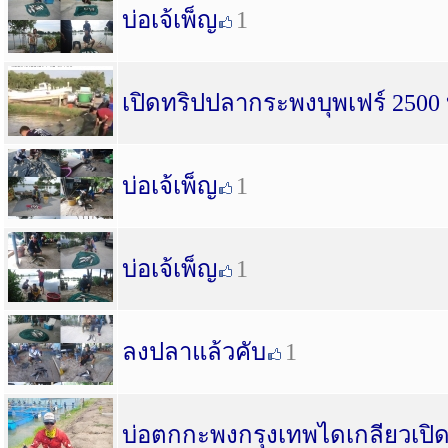
บ่อเจ้เพ็ญ
1
เปิดทริปปลากระพงบุพเฟร์ 2500 
บ่อเจ้เพ็ญ
1
บ่อเจ้เพ็ญ
1
ลงปลาแล้วคับ
1
บ่อตกกะพงกรุงเทพไดเกลียวเปิดบ