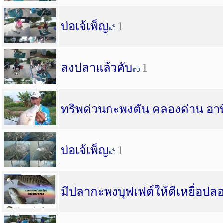
บ่อเจ้เพ็ญ
1
ลงปลาแล้วคับ
1
ทริพด่วนกะพงตัน คลองด่าน อาทิต
บ่อเจ้เพ็ญ
1
มีปลากะพงบุฟเฟต์ให้ตีเหยื่อปลอ