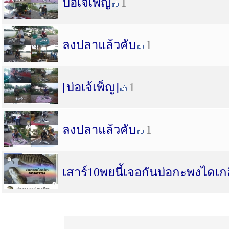
บ่อเจ้เพ็ญ
1
ลงปลาแล้วคับ
1
[บ่อเจ้เพ็ญ]
1
ลงปลาแล้วคับ
1
เสาร์10พยนี้เจอกันบ่อกะพงไดเ