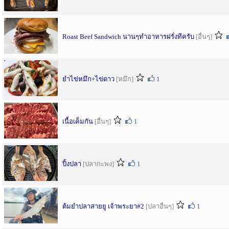
Roast Beef Sandwich นานๆทำอาหารฝรั่งทีครับ
[อื่นๆ]
ยำไข่หมึก+ไข่ดาว
[หมึก]
1
เนื้อเค็มกัน
[อื่นๆ]
1
ปิ้งปลา
[ปลากะพง]
1
ต้มยำปลาสายยู เจ้าพระยา#2
[ปลาอื่นๆ]
1