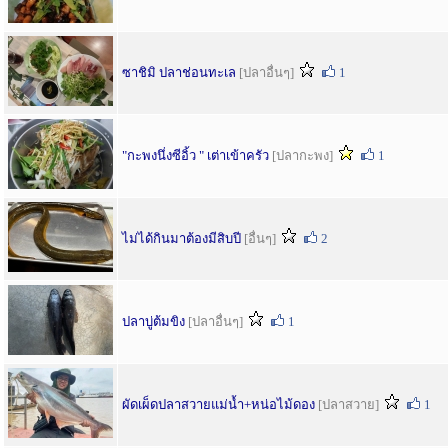
ซาชิมิ ปลาช่อนทะเล
[ปลาอื่นๆ]
1
"กะพงนึ่งซีอิ้ว " เต่าเข้าครัว
[ปลากะพง]
1
ไม่ได้กินมาต้องมีสิบปี
[อื่นๆ]
2
ปลาบู่ต้มขิง
[ปลาอื่นๆ]
1
ผัดเผ็ดปลาสวายแม่น้ำ+หน่อไม้ดอง
[ปลาสวาย]
1