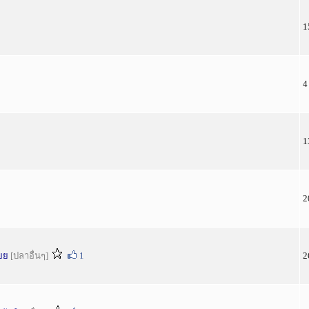
1
4
1
2
ยย
[ปลาอื่นๆ]
1
2