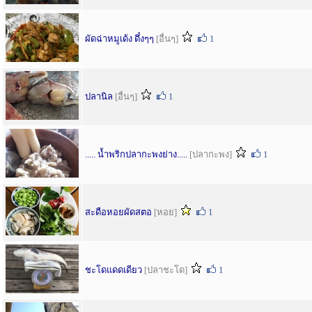
ผัดฉ่าหมูเด้ง ดึ๋งๆๆ
[อื่นๆ]
1
ปลานิล
[อื่นๆ]
1
..... น้ำพริกปลากะพงย่าง.....
[ปลากะพง]
1
สะดือหอยผัดสตอ
[หอย]
1
ชะโดแดดเดียว
[ปลาชะโด]
1