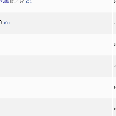
าทับทิม
[อื่นๆ]
1
2
1
2
2
2
1
1