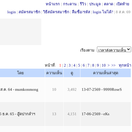
หน้าแรก
|
กระดาน
|
รีวิว
|
ประมูล
|
ตลาด
|
เปิดท้าย
login
|
สมัครสมาชิก
|
วิธีสมัครสมาชิก
|
ลืมชื่อ/รหัส
|
login ไม่ได้?
|
8 ส.ค. 69
เรียงตาม
หน้าที่:
1
|
2
|
3
|
4
|
5
|
6
|
7
|
8
|
9
|
10
>
>>
ทุกหน้า
โดย
ความเห็น
ดู
ความเห็นล่าสุด
 ส.ค. 64 - mumkonmong
10
3,492
13-07-2569 - 9999RoseS
5 ธ.ค. 65 - อู๊ดปากลำฯ
13
4,151
17-06-2569 - eKs