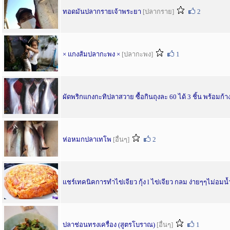
ทอดมันปลากรายเจ้าพระยา
[ปลากราย]
2
× แกงส้มปลากะพง ×
[ปลากะพง]
1
ผัดพริกแกงกะทิปลาสวาย ซื้อกินถุงละ 60 ได้ 3 ชิ้น พร้อมก้า
ห่อหมกปลาเทโพ
[อื่นๆ]
2
แชร์เทคนิคการทำไข่เจียว กุ้ง l ไข่เจียว กลม ง่ายๆๆไม่อมน้
ปลาช่อนทรงเครื่อง (สูตรโบราณ)
[อื่นๆ]
1