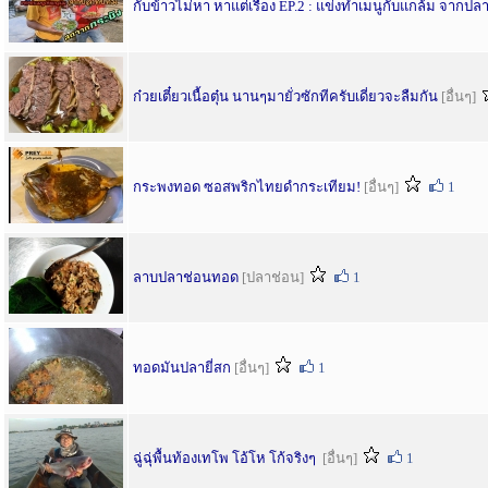
กับข้าวไม่หา หาแต่เรื่อง EP.2 : แข่งทำเมนูกับแกล้ม จากปล
ก๋วยเตี๋ยวเนื้อตุ๋น นานๆมายั่วซักทีครับเดี่ยวจะลืมกัน
[อื่นๆ]
กระพงทอด ซอสพริกไทยดำกระเทียม!
[อื่นๆ]
1
ลาบปลาช่อนทอด
[ปลาช่อน]
1
ทอดมันปลายี่สก
[อื่นๆ]
1
ฉู่ฉุ่พื้นท้องเทโพ โอ้โห โก้จริงๆ
[อื่นๆ]
1