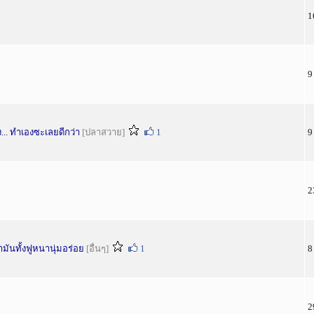
1
9
ง... ทำเองซะเลยดีกว่า
[ปลาสวาย]
1
9
2
ำมันทั้งฟูหนานุ่มอร่อย
[อื่นๆ]
1
8
2