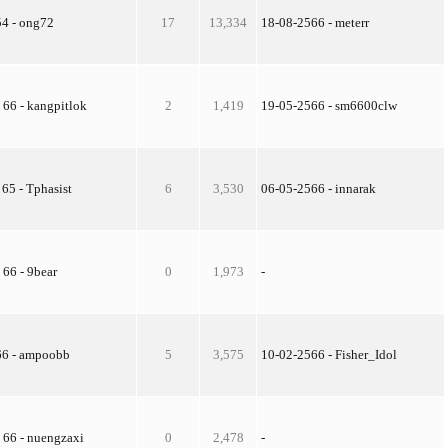
54 - ong72
17
13,334
18-08-2566 - meterr
 66 - kangpitlok
2
1,419
19-05-2566 - sm6600clw
 65 - Tphasist
6
3,530
06-05-2566 - innarak
. 66 - 9bear
0
1,973
-
66 - ampoobb
5
3,575
10-02-2566 - Fisher_Idol
 66 - nuengzaxi
0
2,478
-