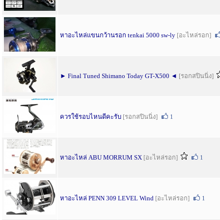
หาอะไหล่แขนกว้านรอก tenkai 5000 sw-ly
[อะไหล่รอก]
► Final Tuned Shimano Today GT-X500 ◄
[รอกสปินนิ่ง]
ควรใช้รอบไหนดีคะรับ
[รอกสปินนิ่ง]
1
หาอะไหล่ ABU MORRUM SX
[อะไหล่รอก]
1
หาอะไหล่ PENN 309 LEVEL Wind
[อะไหล่รอก]
1