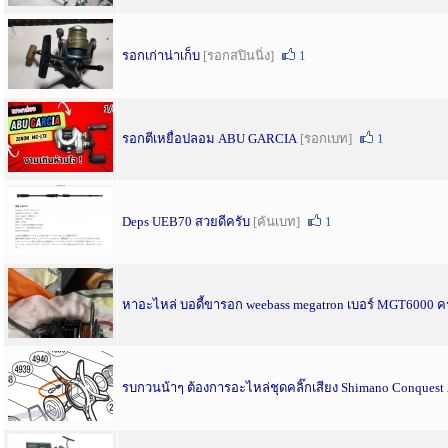
รอกเก่าน่าเก็บ
[รอกสปินนิ่ง]
1
รอกตีเหยื่อปลอม ABU GARCIA
[รอกเบท]
1
Deps UEB70 สวยดีครับ
[คันเบท]
1
หาอะไหล่ บอดี้ขารอก weebass megatron เบอร์ MGT6000 ค
รบกวนน้าๆ ต้องการอะไหล่ชุดคลิ๊กเสียง Shimano Conquest