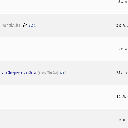
18 ม.ค.
[รอกสปินนิ่ง]
1
2 ธ.ค. 
15 ธ.ค
บบเจาะลึกทุกรายละเอียด
[รอกสปินนิ่ง]
1
25 ส.ค
4 มี.ค.
1 พ.ย. 