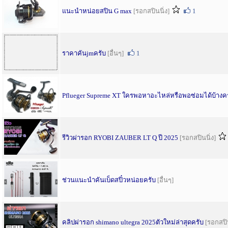
แนะนำหน่อยสปิน G max
[รอกสปินนิ่ง]
1
ราคาคันjmครับ
[อื่นๆ]
1
Pflueger Supreme XT ใครพอหาอะไหล่หรือพอซ่อมได้บ้างค
รีวิวผ่ารอก RYOBI ZAUBER LT Q ปี 2025
[รอกสปินนิ่ง]
ช่วนแนะนำคันเบ็ดสปิ๋วหน่อยครับ
[อื่นๆ]
คลิปผ่ารอก shimano ultegra 2025ตัวใหม่ล่าสุดครับ
[รอกสปิน