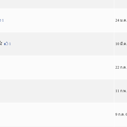
1
24 ม.ค.
1
10 มี.ค
22 ก.ค.
11 ก.พ.
9 ก.ค. 6