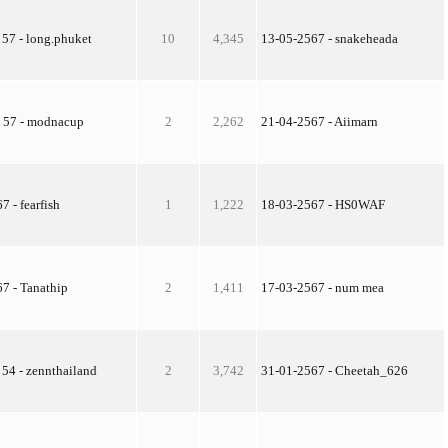
 57 - long.phuket
10
4,345
13-05-2567 - snakeheada
. 57 - modnacup
2
2,262
21-04-2567 - Aiimarn
67 - fearfish
1
1,222
18-03-2567 - HS0WAF
 67 - Tanathip
2
1,411
17-03-2567 - num mea
 54 - zennthailand
2
3,742
31-01-2567 - Cheetah_626