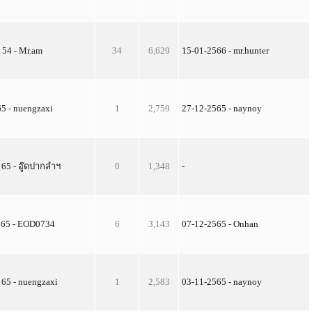
 54 - Mr.am
34
6,629
15-01-2566 - mr.hunter
65 - nuengzaxi
1
2,759
27-12-2565 - naynoy
 65 - อู๊ดปากลำฯ
0
1,348
-
. 65 - EOD0734
6
3,143
07-12-2565 - Onhan
 65 - nuengzaxi
1
2,583
03-11-2565 - naynoy