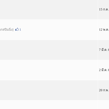
15 ก.ค.
อกสปินนิ่ง]
1
12 พ.ค
7 มี.ค. 
2 มี.ค.
20 ก.พ.