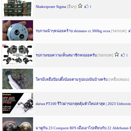
Shakespeare Sigma
[อื่นๆ]
1
รบกวนน้าๆหน่อยคร้าบ shimano ct 300hg ocea
[รอกเบท]
รบกวนขอความเห็นสมาชิกหน่อยครับ
[รอกเบท]
1
ใครมีเหยื่อป๊อบผึ้งน้อยตามรูปแบ่งปันบ้างครับ
[เหยื่อปลอม]
daiwa PT100 รีวิวผ่ารอกสุดคุ้มตัวใหม่ล่าสุด | 2023 Unboxin
มาดูกัน 23 Conquest BFS เมื่อเอาไปเทียบกับ 22 Aldebaran 