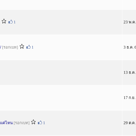
1
23 พ.ค.
W
[รอกเบท]
1
3 ธ.ค. 
13 ธ.ค.
17 ก.ย
าแค่ไหน
[รอกเบท]
1
29 ต.ค.