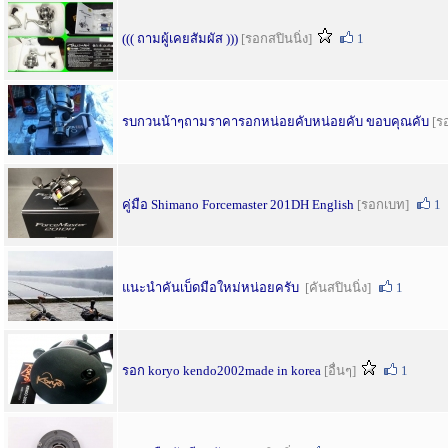
((( ถามผู้เคยสัมผัส )))
[รอกสปินนิ่ง]
1
รบกวนน้าๆถามราคารอกหน่อยคับหน่อยคับ ขอบคุณคับ
[ร
คู่มือ Shimano Forcemaster 201DH English
[รอกเบท]
1
แนะนำคันเบ็ดมือใหม่หน่อยครับ
[คันสปินนิ่ง]
1
รอก koryo kendo2002made in korea
[อื่นๆ]
1