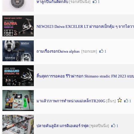
หาลูกปืนกันตีดกลับ
[รอกสปินนิ่ง]
1
NEW2023 Daiwa EXCELER LT ผ่ารอกสเป็กคุ้ม ๆ จากไดวา
ถามเรื่องรอกDaiwa alphas
[รอกเบท]
1
สิ้นสุดการรอคอย รีวิวผ่ารอก Shimano stradic FM 2023 แ
มาแล้ว!ภาพการทำหน่วงแม่เหล็กTR200G
[อื่นๆ]
1
ปลายคันลูมิส แกรดิเอเตอร์ 9ฟุต
[ชุดสปินนิ่ง]
1