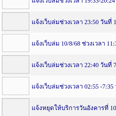
แจ้งเว็บล่มช่วงเวลา 19:33-20:24 
แจ้งเว็บล่มช่วงเวลา 23:50 วันที่ 
แจ้งเว็บล่ม 10/8/68 ช่วงเวลา 11
แจ้งเว็บล่มช่วงเวลา 22:40 วันที่ 
แจ้งเว็บล่มช่วงเวลา 02:55 -7:35 ว
แจ้งหยุดให้บริการวันอังคารที่ 1