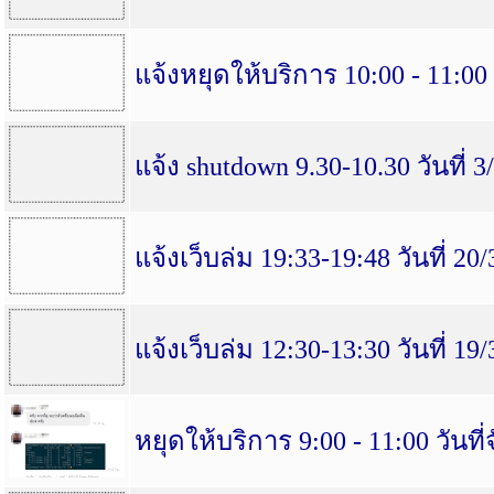
แจ้งหยุดให้บริการ 10:00 - 11:00 
แจ้ง shutdown 9.30-10.30 วันที่ 3/
แจ้งเว็บล่ม 19:33-19:48 วันที่ 20
แจ้งเว็บล่ม 12:30-13:30 วันที่ 19
หยุดให้บริการ 9:00 - 11:00 วันที่จ