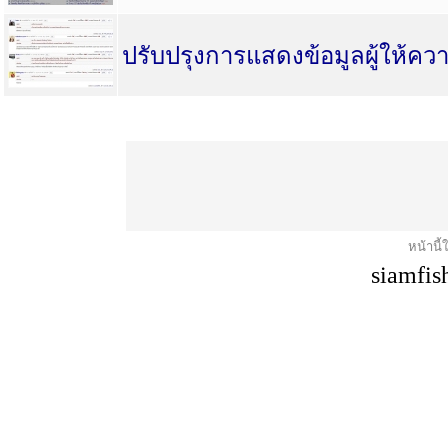
ปรับปรุงการแสดงข้อมูลผู้ให้ควา
หน้านี้
siamfis