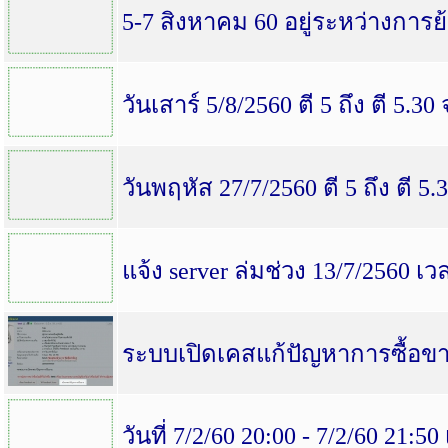
5-7 สิงหาคม 60 อยู่ระหว่างการย้
วันเสาร์ 5/8/2560 ตี 5 ถึง ตี 5.30
วันพฤหัส 27/7/2560 ตี 5 ถึง ตี 5.
แจ้ง server ล่มช่วง 13/7/2560 เว
ระบบเปิดเคสแก้ปัญหาการซื้อข
วันที่ 7/2/60 20:00 - 7/2/60 21:50