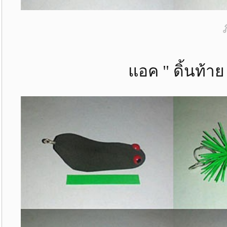
แอค " ดิ้นท้าย " ทรงย