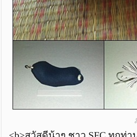
<b>สวัสดีน้าๆ ชาว SFC ทุกท่า