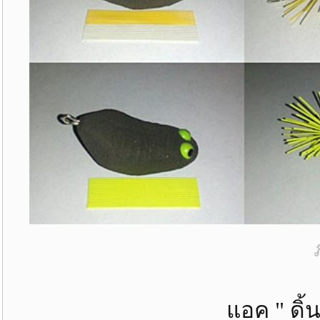
แอค " ดิ้นน้ำบาน 