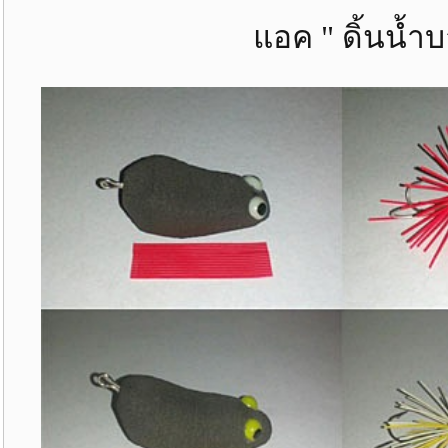
แอค " ดิ้นน้ำบา