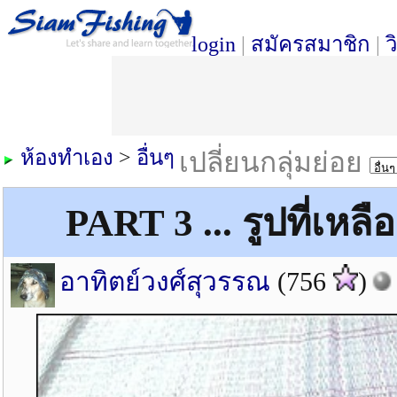
login
|
สมัครสมาชิก
|
ว
ห้องทำเอง
>
อื่นๆ
เปลี่ยนกลุ่มย่อย
PART 3 ... รูปที่เหลื
อาทิตย์วงศ์สุวรรณ
(756
)