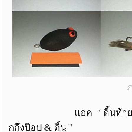
ภ
แอค " ดิ้นท้าย " รุ่นเก่า 
กกึ่งป๊อป & ดิ้น "