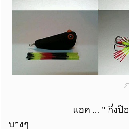
ภ
แอค ... " กึ่งป๊อป 3 ท
บางๆ