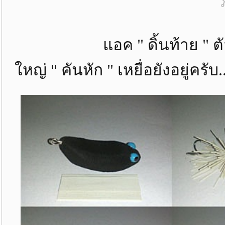
แอค " ดิ้นท้าย " ตัวกลา
ใหญ่ " คันหัก " เหยื่อยังอยู่ครับ..