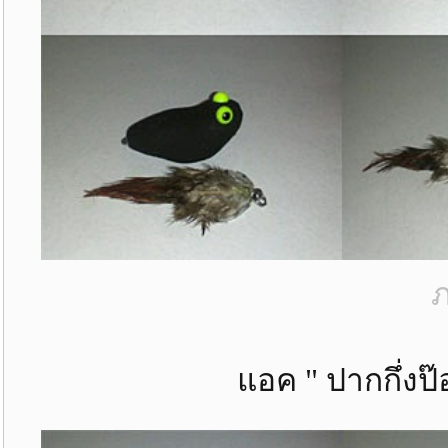
ภ
แอค " ปากกึ่งป๊อ