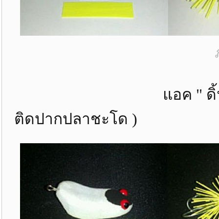
แอค " ดิ้นท้าย " ตั
ติดปากปลาชะโด )