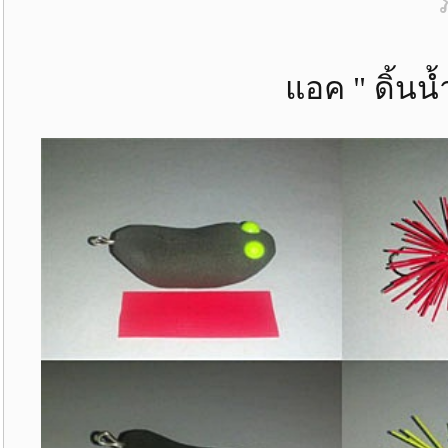
แอค " ดิ้นน้ำบ