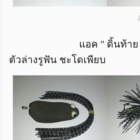
แอค " ดิ้นท้าย " เหยื่
ตัวล่างรูฟัน ชะโดเพียบ