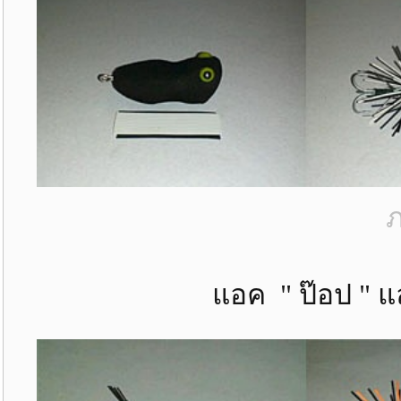
ภ
แอค " ป๊อป " และ " ป