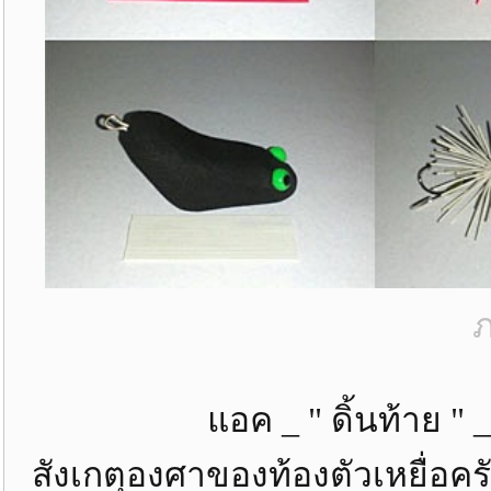
ภ
แอค _ " ดิ้นท้าย " _ " ดิ้น
สังเกตุองศาของท้องตัวเหยื่อครั