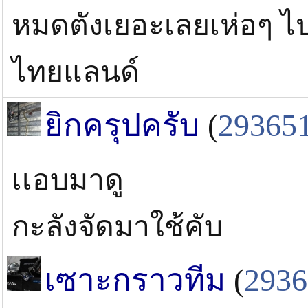
หมดตังเยอะเลยเห่อๆ 
ไทยแลนด์
ยิกครุปครับ
(
29365
เเอบมาดู
กะลังจัดมาใช้คับ
เซาะกราวทีม
(
2936