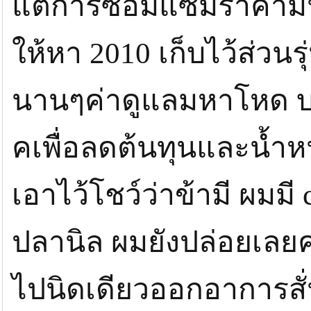
แต่การซ่อมแซมราคามั
ให้หา 2010 เก็บไว้ส่วนร
นานๆค่าดูแลมหาโหด บาง
คเพื่อลดต้นทุนและน้ำห
เอาไว้โชว์ว่าข้ามี ผมมี
ปลานิล ผมยังปล่อยเลยค
ไปนิดเดียวออกอาการสั่น