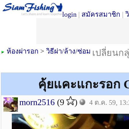
login
|
สมัครสมาชิก
|
ว
ห้องผ่ารอก
>
วิธีผ่า/ล้าง/ซ่อม
เปลี่ยนกล
คุ้ยแคะแกะรอก G
morn2516
(9
)
4 ต.ค. 59, 13