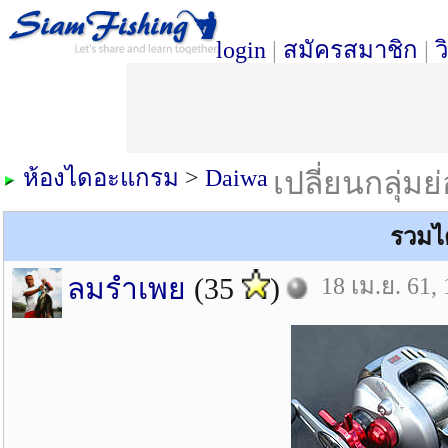
login
|
สมัครสมาชิก
|
ว
ห้องไดอะแกรม
>
Daiwa
เปลี่ยนกลุ่มย
รวมไ
ลมรำเพย
(35
)
18 เม.ย. 61,