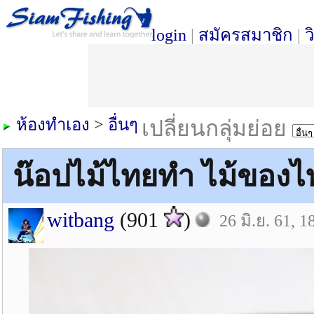
login
|
สมัครสมาชิก
|
ว
ห้องทำเอง
>
อื่นๆ
เปลี่ยนกลุ่มย่อย
น๊อปไม้ไทยทำ ไม้ของไ
witbang
(901
)
26 มิ.ย. 61, 1