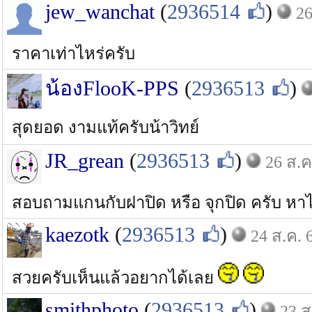
jew_wanchat
(
2936514
)
26
ราคาเท่าไหร่ครับ
น้องFlooK-PPS
(
2936513
)
สุดยอด งามแท้ครับน้าวิทย์
JR_grean
(
2936513
)
26 ส.ค
สอบถามแกนกับฝาปิด หรือ จุกปิด ครับ หา
kaezotk
(
2936513
)
24 ส.ค. 
สวยครับเห็นแล้วอยากได้เลย
smithphoto
(
2936513
)
23 ส