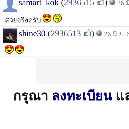
samart_kok
(
2936515
)
26 ม
สวยจริงครับ
shine30
(
2936513
)
26 มิ.ย. 
กรุณา
ลงทะเบียน
แ