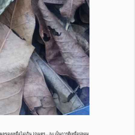
ังผลของเหยื่อไม่เกิน 10เมตร... Aji เป็นการตีเหยื่อปลอม