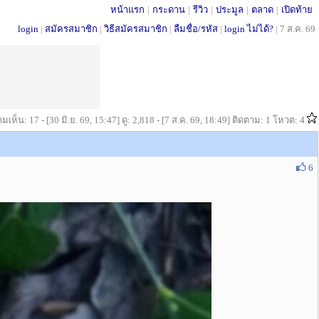
หน้าแรก
|
กระดาน
|
รีวิว
|
ประมูล
|
ตลาด
|
เปิดท้าย
login
|
สมัครสมาชิก
|
วิธีสมัครสมาชิก
|
ลืมชื่อ/รหัส
|
login ไม่ได้?
|
7 ส.ค. 69
มเห็น: 17 - [30 มิ.ย. 69, 15:47] ดู: 2,818 - [7 ส.ค. 69, 18:49] ติดตาม: 1 โหวต: 4
6