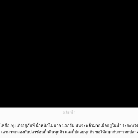
คลิปที่ 1
หยื่อ Aji เด้งอยู่กับที่ น้ำหนักไม่มาก 1.5กรัม มันจะพลิ้วมากเมื่ออยู่ในน้ำ ระยะหว
เอามาทดลองกับปลาช่อนก็กลืนทุกตัว และก็ปล่อยทุกตัว ขอให้สนุกกับการตกปลาค