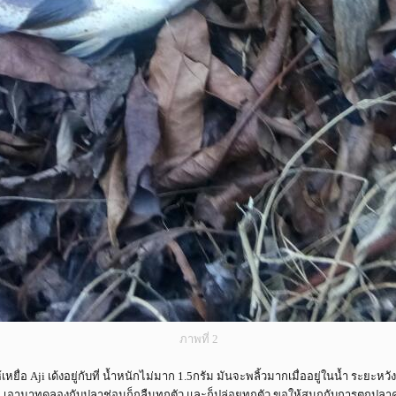
ภาพที่ 2
หยื่อ Aji เด้งอยู่กับที่ น้ำหนักไม่มาก 1.5กรัม มันจะพลิ้วมากเมื่ออยู่ในน้ำ ระยะหว
เอามาทดลองกับปลาช่อนก็กลืนทุกตัว และก็ปล่อยทุกตัว ขอให้สนุกกับการตกปลาค