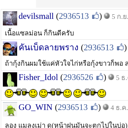
devilsmall
(
2936513
)
5 ก.ย
เนื้อแซลม่อน ก็กินดีครับ
คันเบ็ดลายพราง
(
2936513
)
ถ้ากุ้งกินผมใช้แค่หัวใจไก่หรือกุ้งขาวก็พอ ส่
Fisher_Idol
(
2936526
)
5 ธ.
GO_WIN
(
2936513
)
4 ธ.ค.
ลอง แมลงเม่า ดู(หน้าฝนมันจะตกไปในบ่อ).