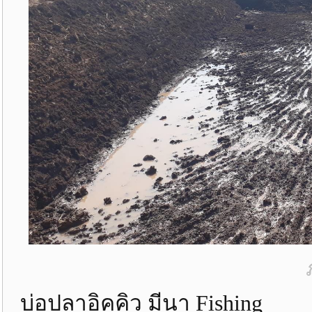
บ่อปลาอิคคิว มีนา Fishing