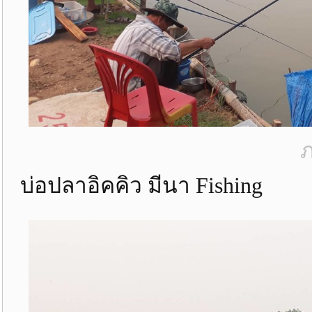
ภ
บ่อปลาอิคคิว มีนา Fishing