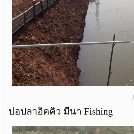
บ่อปลาอิคคิว มีนา Fishing