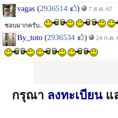
vagas
(
2936514
)
7 ส.ค. 67
ชอบมากครับ..
By_toto
(
2936534
)
24 ก.ค. 
กรุณา
ลงทะเบียน
แ