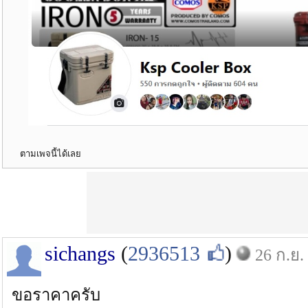
ตามเพจนี้ได้เลย
sichangs
(
2936513
)
26 ก.ย.
ขอราคาครับ