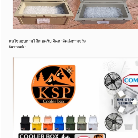
สนใจสอบถามได้เลยครับ คิดค่าจัดส่งตามจริง
facebook :