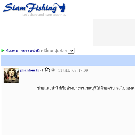
ห้องหมายธรรมชาติ
เปลี่ยนกลุ่มย่อย
phantom15
(1
)
11 เม.ย. 68, 17:09
ช่วยแนะนำไต๋เรืออ่างบางพระชลบุรีให้ด้วยครับ จะไปลอง