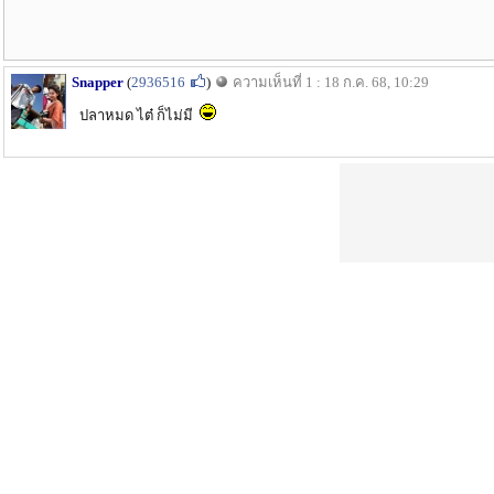
Snapper
(
2936516
)
ความเห็นที่ 1 : 18 ก.ค. 68, 10:29
ปลาหมด ไต๋ ก็ไม่มี