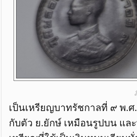
เป็นเหรียญบาทรัชกาลที่ ๙ พ.ศ
กับตัว ย.ยักษ์ เหมือนรูปบน แ