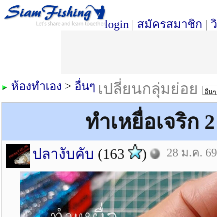
login
|
สมัครสมาชิก
|
ว
ห้องทำเอง
>
อื่นๆ
เปลี่ยนกลุ่มย่อย
ทำเหยื่อเจริก 
ปลางับคับ
(163
)
28 ม.ค. 69