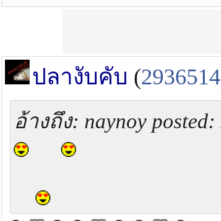
ปลางับคับ
(
2936514
อ้างถึง: naynoy posted: 