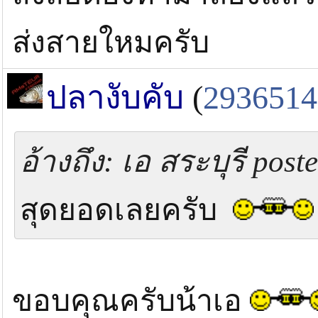
ส่งสายใหมครับ
ปลางับคับ
(
2936514
อ้างถึง: เอ สระบุรี post
สุดยอดเลยครับ
ขอบคุณครับน้าเอ