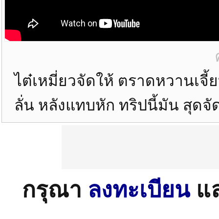
ไต๋เหมี่ยวจัดให้ ตราดหวานเจี
ลั่น หลังแทบหัก ทริปนี้มัน สุดจั
กรุณา
ลงทะเบียน
แ