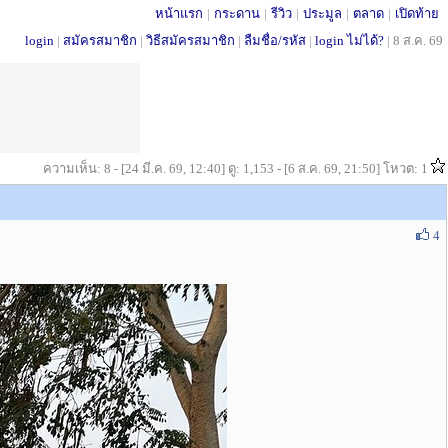
หน้าแรก
|
กระดาน
|
รีวิว
|
ประมูล
|
ตลาด
|
เปิดท้าย
login
|
สมัครสมาชิก
|
วิธีสมัครสมาชิก
|
ลืมชื่อ/รหัส
|
login ไม่ได้?
|
8 ส.ค. 69
ความเห็น: 8 - [24 มี.ค. 69, 12:40] ดู: 1,153 - [6 ส.ค. 69, 21:50] โหวต: 1
4