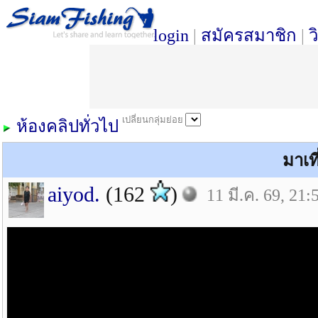
login
|
สมัครสมาชิก
|
ว
เปลี่ยนกลุ่มย่อย
ห้องคลิปทั่วไป
มาเท
aiyod.
(162
)
11 มี.ค. 69, 21: