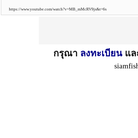
https://www.youtube.com/watch?v=MB_mMcRV9js&t=6s
กรุณา
ลงทะเบียน
แล
siamfis