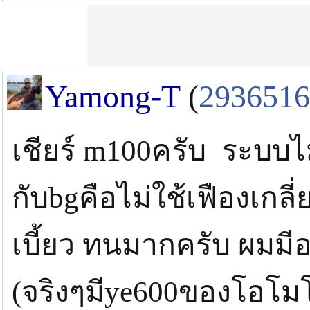
Yamong-T
(
2936516
เชียร์ m100ครับ ระบบไม
กับbgคือไม่ใช้เฟืองเกล
เบี้ยว ทนมากครับ ผมมีอย
(จริงๆมีye600ของโอโมโต