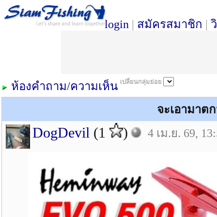
login
|
สมัครสมาชิก
|
ว
เปลี่ยนกลุ่มย่อย
ห้องคำถาม/ความเห็น
จะเอามาตกป
DogDevil
(1
)
4 เม.ย. 69, 13