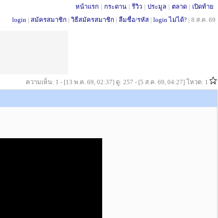
หน้าแรก
|
กระดาน
|
รีวิว
|
ประมูล
|
ตลาด
|
เปิดท้าย
login
|
สมัครสมาชิก
|
วิธีสมัครสมาชิก
|
ลืมชื่อ/รหัส
|
login ไม่ได้?
|
8 ส.ค. 69
ความเห็น: 1 - [13 พ.ค. 69, 02:37] ดู: 257 - [5 ส.ค. 69, 04:27] โหวต: 1