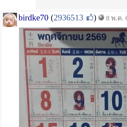
birdke70
(
2936513
)
8 พ.ค. 