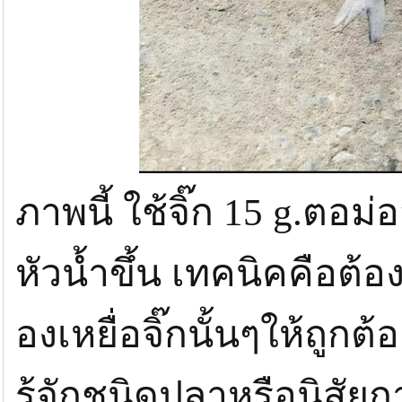
ภาพนี้ ใช้จิ๊ก 15 g.ตอ
หัวน้ำขึ้น เทคนิคคือต้อ
องเหยื่อจิ๊กนั้นๆให้ถู
รู้จักชนิดปลาหรือนิสั