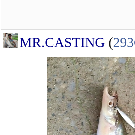
MR.CASTING
(
293