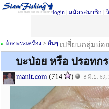
login
|
สมัครสมาชิก
|
ว
ห้องพระเครื่อง
>
อื่นๆ
เปลี่ยนกลุ่มย่อ
บะป่อย หรือ ปรอทกร
manit.com
(714
)
8 มิ.ย. 69,