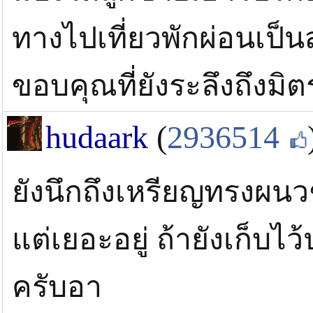
ทางไปเที่ยวพักผ่อนเป็
ขอบคุณที่ยังระลึงถึงมิ
hudaark
(
2936514
ยังนึกถึงเหรียญทรงผนวช
แต่เยอะอยู่ ถ้ายังเก็บไ
ครับอา