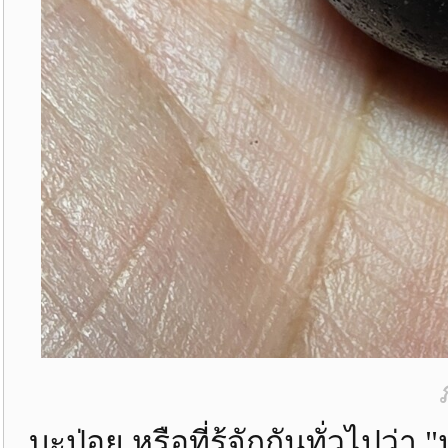
บะป่อย หรือที่รู้จักกันทั่วไปว่