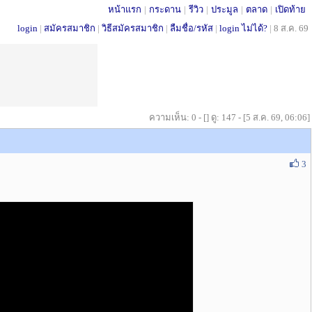
หน้าแรก
|
กระดาน
|
รีวิว
|
ประมูล
|
ตลาด
|
เปิดท้าย
login
|
สมัครสมาชิก
|
วิธีสมัครสมาชิก
|
ลืมชื่อ/รหัส
|
login ไม่ได้?
|
8 ส.ค. 69
ความเห็น: 0 - [] ดู: 147 - [5 ส.ค. 69, 06:06]
3