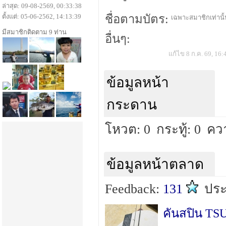
ล่าสุด: 09-08-2569, 00:33:38
ตั้งแต่: 05-06-2562, 14:13:39
ชื่อตามบัตร:
เฉพาะสมาชิกเท่านั้น
มีสมาชิกติดตาม 9 ท่าน
อื่นๆ:
แก้ไข 8 ก.ค. 69, 16:
ข้อมูลหน้า
กระดาน
โหวต: 0
กระทู้: 0
ควา
ข้อมูลหน้าตลาด
Feedback:
131
ปร
คันสปิน TSU