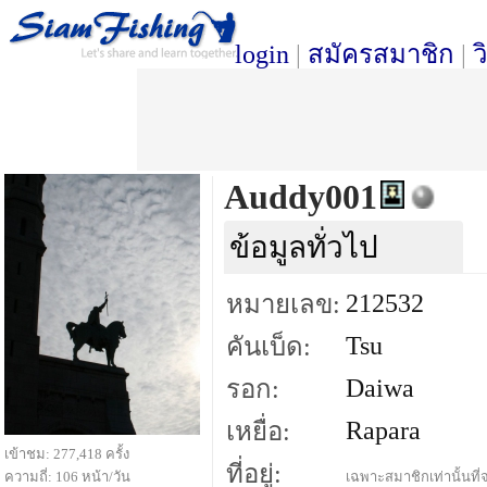
login
|
สมัครสมาชิก
|
ว
Auddy001
ข้อมูลทั่วไป
212532
หมายเลข:
Tsu
คันเบ็ด:
Daiwa
รอก:
Rapara
เหยื่อ:
เข้าชม: 277,418 ครั้ง
ที่อยู่:
ความถี่: 106 หน้า/วัน
เฉพาะสมาชิกเท่านั้นที่จ