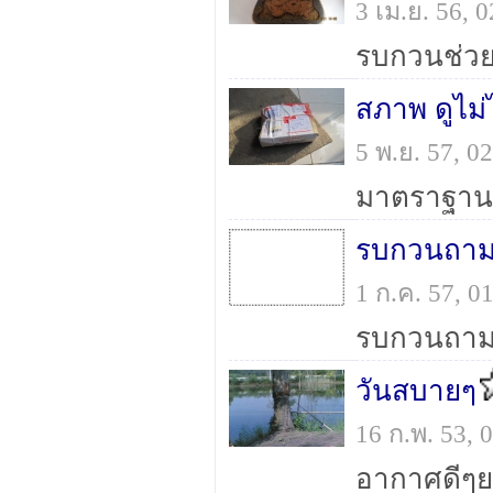
3 เม.ย. 56,
สภาพ ดูไม่
5 พ.ย. 57, 
รบกวนถา
1 ก.ค. 57, 
วันสบายๆ
16 ก.พ. 53,
อากาศดีๆย