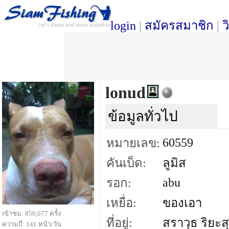
login
|
สมัครสมาชิก
|
ว
lonud
ข้อมูลทั่วไป
60559
หมายเลข:
คันเบ็ด:
ลูมิส
abu
รอก:
เหยื่อ:
ของเอา
เข้าชม: 850,077 ครั้ง
ที่อยู่:
สราวุธ ริยะสุ
ความถี่: 141 หน้า/วัน