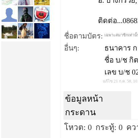
อ. บางกรวย,
ติดต่อ...086
ชื่อตามบัตร:
เฉพาะสมาชิกเท่านั้น
อื่นๆ:
ธนาคาร กส
ชื่อ บ/ช กิ
เลข บ/ช 0
แก้ไข 21 ก.ค. 58, 10
ข้อมูลหน้า
กระดาน
โหวต: 0
กระทู้: 0
คว