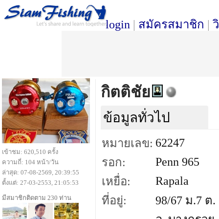
login
|
สมัครสมาชิก
|
ว
กิตติชัย
ข้อมูลทั่วไป
62247
หมายเลข:
เข้าชม: 620,510 ครั้ง
Penn 965
รอก:
ความถี่: 104 หน้า/วัน
ล่าสุด: 07-08-2569, 20:39:55
Rapala
เหยื่อ:
ตั้งแต่: 27-03-2553, 21:05:53
มีสมาชิกติดตาม 230 ท่าน
ที่อยู่:
98/67 ม.7 ต.