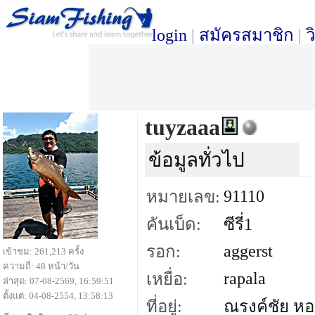
login
|
สมัครสมาชิก
|
ว
tuyzaaa
ข้อมูลทั่วไป
91110
หมายเลข:
คันเบ็ด:
ซีรี่1
aggerst
รอก:
เข้าชม: 261,213 ครั้ง
ความถี่: 48 หน้า/วัน
rapala
เหยื่อ:
ล่าสุด: 07-08-2569, 16:59:51
ตั้งแต่: 04-08-2554, 13:58:13
ที่อยู่:
ณรงค์ชัย หอ