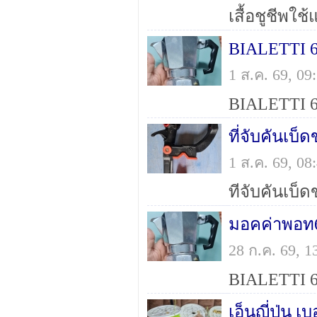
เสื้อชูชีพใ
BIALETTI 
1 ส.ค. 69, 0
ที่จับคันเบ็
1 ส.ค. 69, 0
มอคค่าพอท
28 ก.ค. 69, 
เอ็นญี่ปุ่น 