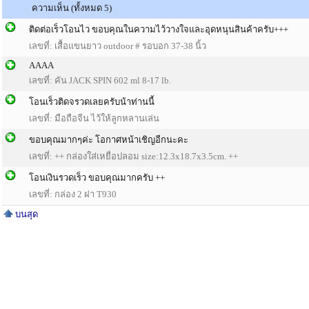
ความเห็น (ทั้งหมด 5)
ติดต่อเร็วโอนไว ขอบคุณในความไว้วางใจและอุดหนุนสินค้าครับ+++
เลขที่: เสื้อแขนยาว outdoor # รอบอก 37-38 นิ้ว
AAAA
เลขที่: คัน JACK SPIN 602 ml 8-17 lb.
โอนเร็วติดจรวดเลยครับน้าท่านนี้
เลขที่: มือถือจีน ไว้ให้ลูกหลานเล่น
ขอบคุณมากๆค่ะ โอกาศหน้าเชิญอีกนะคะ
เลขที่: ++ กล่องใส่เหยื่อปลอม size:12.3x18.7x3.5cm. ++
โอนเงินรวดเร็ว ขอบคุณมากครับ ++
เลขที่: กล่อง 2 ฝา T930
บนสุด